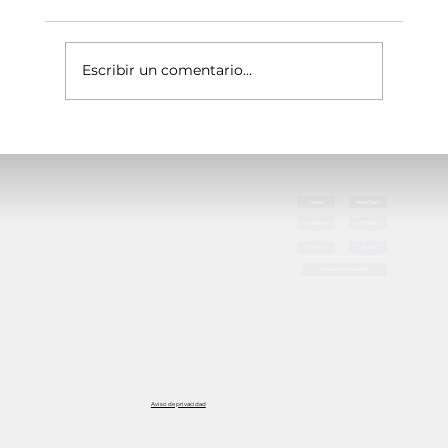
Escribir un comentario...
Cómo reducir errores operativos
digitales
Inicio
NextTech
Nosotros
DCaaS
Contacto
AIaaS
Aviso de Privacidad
Aviso de privacidad