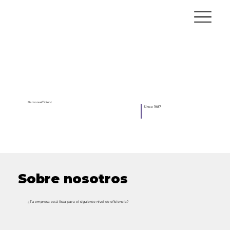
Be more efficient
Since 1987
Sobre nosotros
¿Tu empresa está lista para el siguiente nivel de eficiencia?