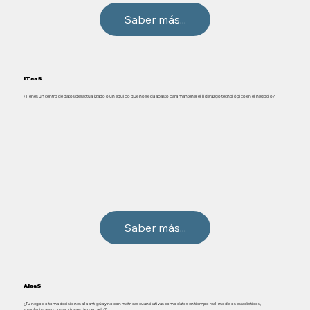
Saber más...
ITaaS
¿Tienes un centro de datos desactualizado o un equipo que no se da abasto para mantener el liderazgo tecnológico en el negocio?
Saber más...
AIaaS
¿Tu negocio toma decisiones a la antigüa
y no con métricas cuantitativas como datos en tiempo real, modelos estadísticos,
simulaciones o proyecciones de mercado?