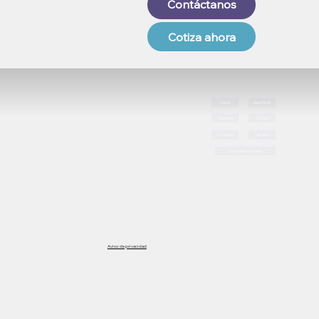
Contáctanos
Cotiza ahora
Inicio
NextTech
Nosotros
DCaaS
Contacto
AIaaS
Aviso de Privacidad
Aviso de privacidad