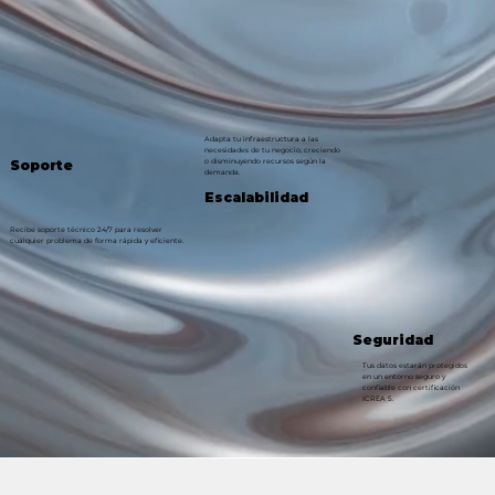
Adapta tu infraestructura a las
necesidades de tu negocio, creciendo
Soporte
o disminuyendo recursos según la
demanda.
Escalabilidad
Recibe soporte técnico 24/7 para resolver
cualquier problema de forma rápida y eficiente.
Seguridad
Tus datos estarán protegidos
en un entorno seguro y
confiable con certificación
ICREA 5.