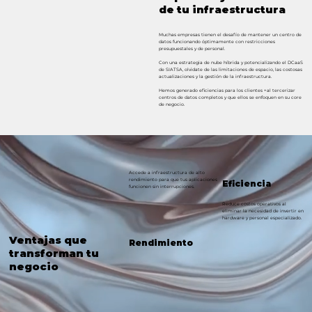
de tu infraestructura
Muchas empresas tienen el desafío de mantener un centro de
datos funcionando óptimamente con restricciones
presupuestales y de personal.
Con una estrategia de nube híbrida y potencializando el DCaaS
de SIATSA, olvidate de las limitaciones de espacio, las costosas
actualizaciones y la gestión de la infraestructura.
Hemos generado eficiencias para los clientes +al tercerizar
centros de datos completos y que ellos se enfoquen en su core
de negocio.
Accede a infraestructura de alto
rendimiento para que tus aplicaciones
Eficiencia
funcionen sin interrupciones.
Reduce costos operativos al
eliminar la necesidad de invertir en
hardware y personal especializado.
Ventajas que
Rendimiento
transforman tu
negocio