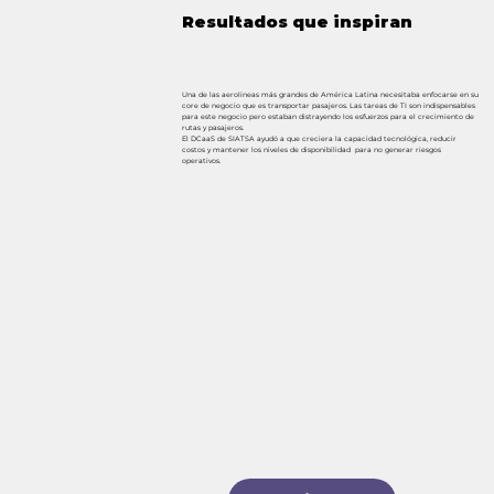
Resultados que inspiran
Una de las aerolineas más grandes de América Latina necesitaba enfocarse en su
core de negocio que es transportar pasajeros. Las tareas de TI son indispensables
para este negocio pero estaban distrayendo los esfuerzos para el crecimiento de
rutas y pasajeros.
El DCaaS de SIATSA ayudó a que creciera la capacidad tecnológica, reducir
costos y mantener los niveles de disponibilidad para no generar riesgos
operativos.