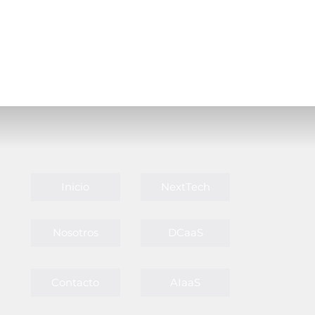
Inicio
NextTech
Nosotros
DCaaS
Contacto
AIaaS