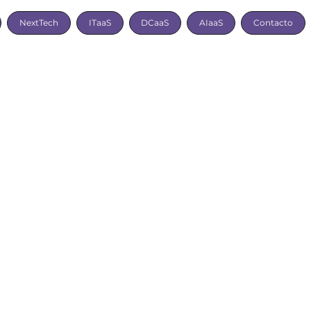
NextTech
ITaaS
DCaaS
AIaaS
Contacto